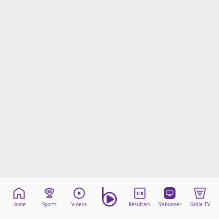
Mentions légales
Cookies
Protection des données
Paramétrer mon consentement
Home
Sports
Videos
Résultats
S'abonner
Grille TV