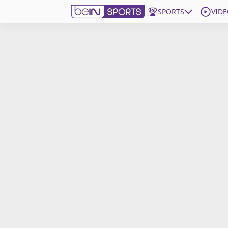
SPORTS
VIDE
beIN SPORTS CONNECT
Edition
France
Replays
Podcasts
En Direct
Gérer les notifications
Contactez nous
Grille TV
beINSPIRED
CGU
Mentions légales