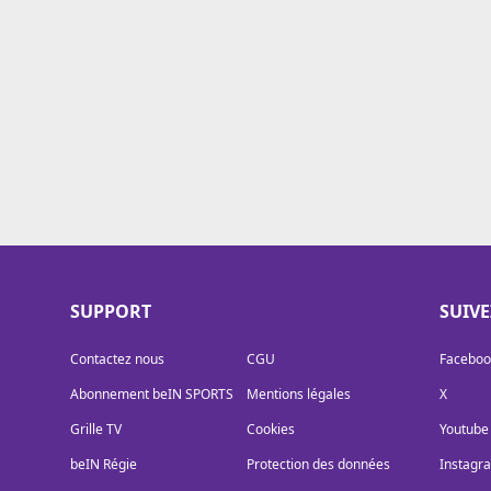
Cookies
Protection des données
Paramétrer mon consentement
SUPPORT
SUIV
Contactez nous
CGU
Faceboo
Abonnement beIN SPORTS
Mentions légales
X
Grille TV
Cookies
Youtube
beIN Régie
Protection des données
Instagr