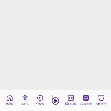
Mentions légales
Cookies
Protection des données
Paramétrer mon consentement
Home
Sports
Videos
Résultats
S'abonner
Grille TV