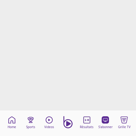
Mentions légales
Cookies
Protection des données
Paramétrer mon consentement
Home
Sports
Videos
Résultats
S'abonner
Grille TV