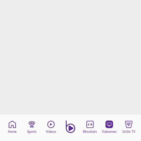
Mentions légales
Cookies
Protection des données
Paramétrer mon consentement
Home
Sports
Videos
Résultats
S'abonner
Grille TV