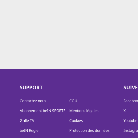
Cookies
Protection des données
Paramétrer mon consentement
SUPPORT
SUIV
Contactez nous
CGU
Faceboo
Abonnement beIN SPORTS
Mentions légales
X
Grille TV
Cookies
Youtube
beIN Régie
Protection des données
Instagr