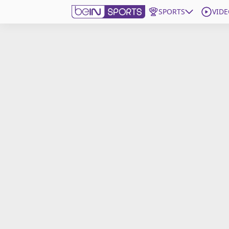
SPORTS
VIDE
beIN SPORTS CONNECT
Edition
France
Replays
Podcasts
En Direct
Gérer les notifications
Contactez nous
Grille TV
beINSPIRED
CGU
Mentions légales