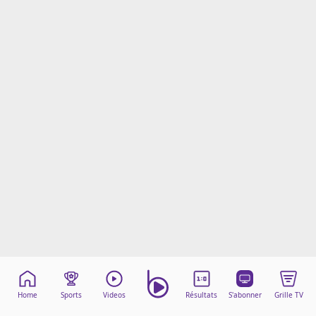
Mentions légales
Cookies
Protection des données
Paramétrer mon consentement
Home
Sports
Videos
Résultats
S'abonner
Grille TV