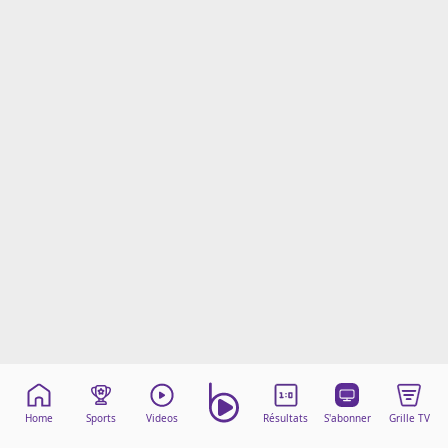
Mentions légales
Cookies
Protection des données
Paramétrer mon consentement
Home
Sports
Videos
Résultats
S'abonner
Grille TV