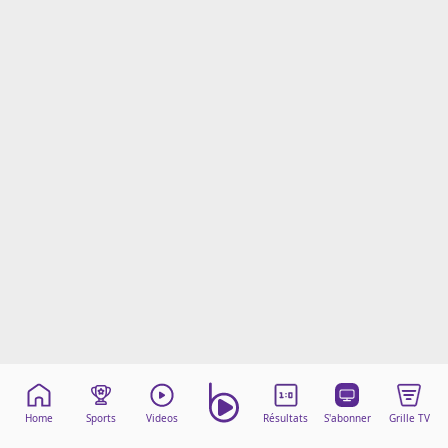
Mentions légales
Cookies
Protection des données
Paramétrer mon consentement
Home
Sports
Videos
Résultats
S'abonner
Grille TV