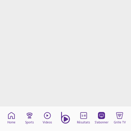
Mentions légales
Cookies
Protection des données
Paramétrer mon consentement
Home
Sports
Videos
Résultats
S'abonner
Grille TV