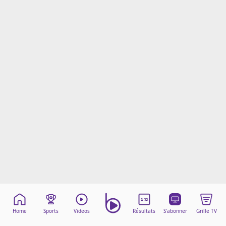
Mentions légales
Cookies
Protection des données
Paramétrer mon consentement
Home
Sports
Videos
Résultats
S'abonner
Grille TV