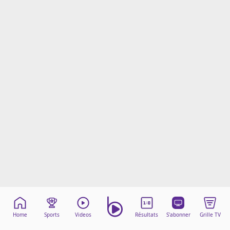
Mentions légales
Cookies
Protection des données
Paramétrer mon consentement
Home
Sports
Videos
Résultats
S'abonner
Grille TV