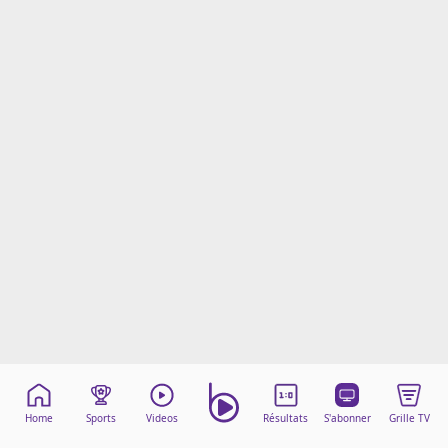
Mentions légales
Cookies
Protection des données
Paramétrer mon consentement
Home
Sports
Videos
Résultats
S'abonner
Grille TV