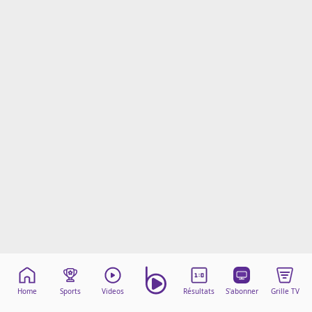
Mentions légales
Cookies
Protection des données
Paramétrer mon consentement
Home
Sports
Videos
Résultats
S'abonner
Grille TV