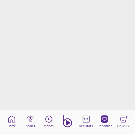
Mentions légales
Cookies
Protection des données
Paramétrer mon consentement
Home
Sports
Videos
Résultats
S'abonner
Grille TV