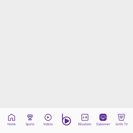
Mentions légales
Cookies
Protection des données
Paramétrer mon consentement
Home
Sports
Videos
Résultats
S'abonner
Grille TV