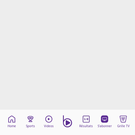
Mentions légales
Cookies
Protection des données
Paramétrer mon consentement
Home
Sports
Videos
Résultats
S'abonner
Grille TV