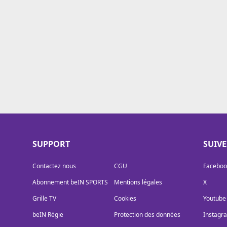
Cookies
Protection des données
Paramétrer mon consentement
SUPPORT
SUIV
Contactez nous
CGU
Faceboo
Abonnement beIN SPORTS
Mentions légales
X
Grille TV
Cookies
Youtube
beIN Régie
Protection des données
Instagr