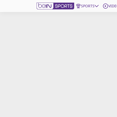
SPORTS
VIDE
beIN SPORTS CONNECT
Edition
France
Replays
Podcasts
En Direct
Gérer les notifications
Contactez nous
Grille TV
beINSPIRED
CGU
Mentions légales