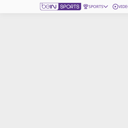
SPORTS
VIDE
beIN SPORTS CONNECT
Edition
France
Replays
Podcasts
En Direct
Gérer les notifications
Contactez nous
Grille TV
beINSPIRED
CGU
Mentions légales