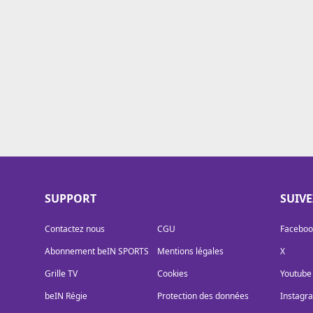
Cookies
Protection des données
Paramétrer mon consentement
SUPPORT
SUIV
Contactez nous
CGU
Faceboo
Abonnement beIN SPORTS
Mentions légales
X
Grille TV
Cookies
Youtube
beIN Régie
Protection des données
Instagr