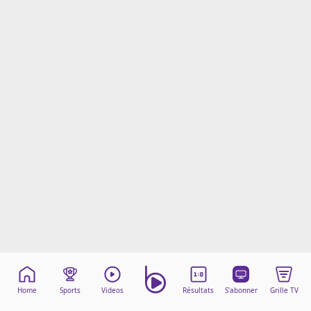
Mentions légales
Cookies
Protection des données
Paramétrer mon consentement
Home
Sports
Videos
Résultats
S'abonner
Grille TV