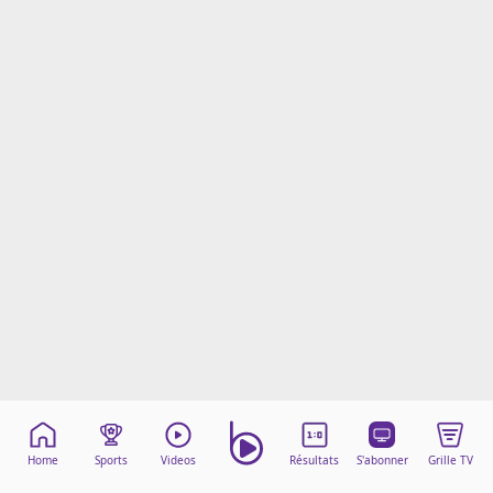
Mentions légales
Cookies
Protection des données
Paramétrer mon consentement
Home
Sports
Videos
Résultats
S'abonner
Grille TV