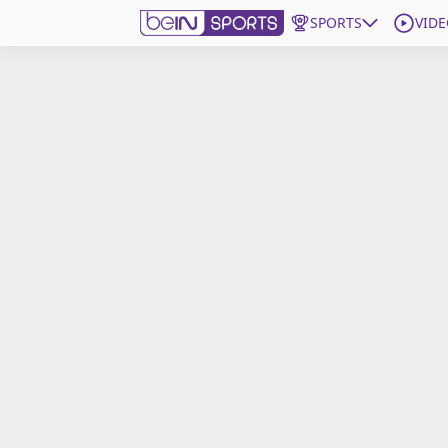
SPORTS
VIDE
beIN SPORTS CONNECT
Edition
France
Replays
Podcasts
En Direct
Gérer les notifications
Contactez nous
Grille TV
beINSPIRED
CGU
Mentions légales