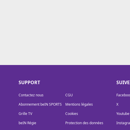
Cookies
Protection des données
Paramétrer mon consentement
SUPPORT
SUIV
Contactez nous
CGU
Faceboo
Abonnement beIN SPORTS
Mentions légales
X
Grille TV
Cookies
Youtube
beIN Régie
Protection des données
Instagr