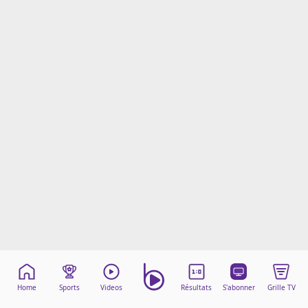
Mentions légales
Cookies
Protection des données
Paramétrer mon consentement
Home
Sports
Videos
Résultats
S'abonner
Grille TV