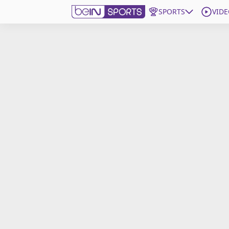
SPORTS
VIDE
beIN SPORTS CONNECT
Edition
France
Replays
Podcasts
En Direct
Gérer les notifications
Contactez nous
Grille TV
beINSPIRED
CGU
Mentions légales