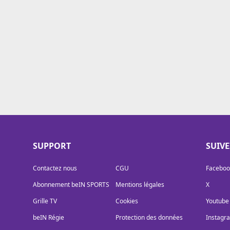
Cookies
Protection des données
Paramétrer mon consentement
SUPPORT
SUIV
Contactez nous
CGU
Faceboo
Abonnement beIN SPORTS
Mentions légales
X
Grille TV
Cookies
Youtube
beIN Régie
Protection des données
Instagr