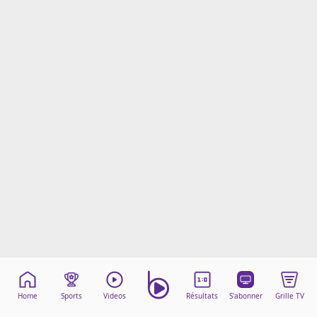
Mentions légales
Cookies
Protection des données
Paramétrer mon consentement
Home
Sports
Videos
Résultats
S'abonner
Grille TV