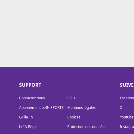
Cookies
Protection des données
Paramétrer mon consentement
SUPPORT
SUIV
Contactez nous
CGU
Faceboo
Abonnement beIN SPORTS
Mentions légales
X
Grille TV
Cookies
Youtube
beIN Régie
Protection des données
Instagr