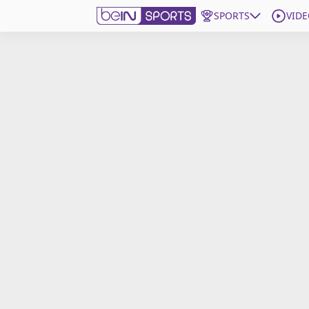
SPORTS
VIDE
beIN SPORTS CONNECT
Edition
France
Replays
Podcasts
En Direct
Gérer les notifications
Contactez nous
Grille TV
beINSPIRED
CGU
Mentions légales