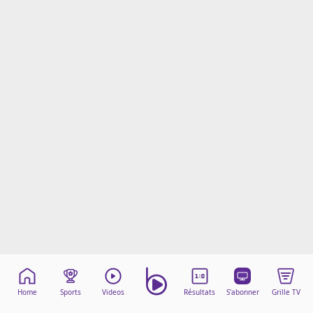
Mentions légales
Cookies
Protection des données
Paramétrer mon consentement
Home
Sports
Videos
Résultats
S'abonner
Grille TV