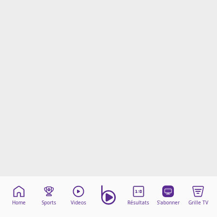
Mentions légales
Cookies
Protection des données
Paramétrer mon consentement
Home
Sports
Videos
Résultats
S'abonner
Grille TV