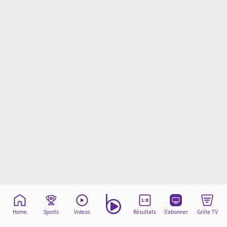
Mentions légales
Cookies
Protection des données
Paramétrer mon consentement
Home
Sports
Videos
Résultats
S'abonner
Grille TV