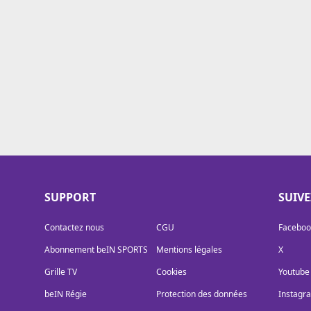
Cookies
Protection des données
Paramétrer mon consentement
SUPPORT
SUIV
Contactez nous
CGU
Faceboo
Abonnement beIN SPORTS
Mentions légales
X
Grille TV
Cookies
Youtube
beIN Régie
Protection des données
Instagr