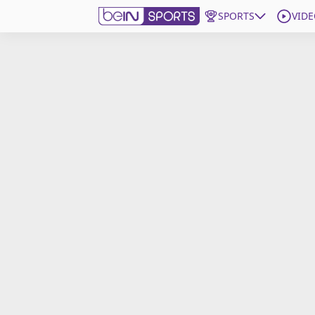
SPORTS
VIDE
beIN SPORTS CONNECT
Edition
France
Replays
Podcasts
En Direct
Gérer les notifications
Contactez nous
Grille TV
beINSPIRED
CGU
Mentions légales