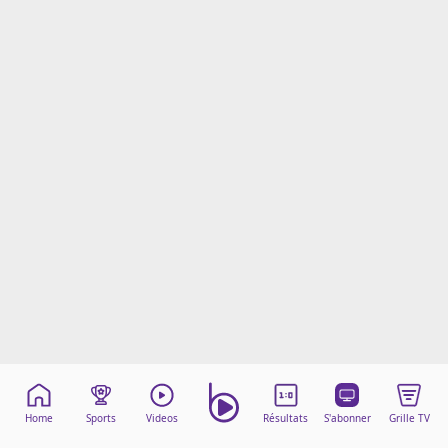
Mentions légales
Cookies
Protection des données
Paramétrer mon consentement
Home
Sports
Videos
Résultats
S'abonner
Grille TV