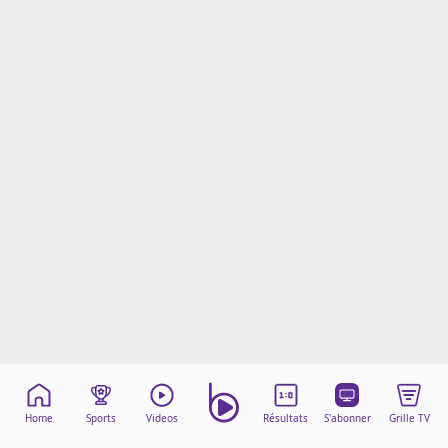
Mentions légales
Cookies
Protection des données
Paramétrer mon consentement
Home
Sports
Videos
Résultats
S'abonner
Grille TV