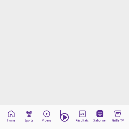
Mentions légales
Cookies
Protection des données
Paramétrer mon consentement
Home
Sports
Videos
Résultats
S'abonner
Grille TV