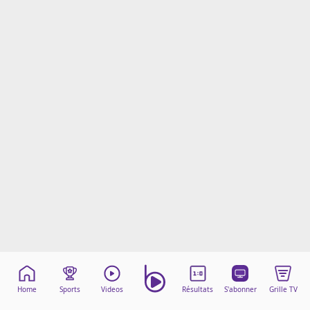
Mentions légales
Cookies
Protection des données
Paramétrer mon consentement
Home
Sports
Videos
Résultats
S'abonner
Grille TV