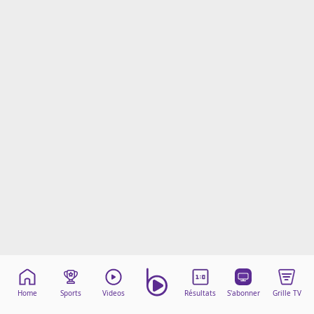
Mentions légales
Cookies
Protection des données
Paramétrer mon consentement
Home
Sports
Videos
Résultats
S'abonner
Grille TV