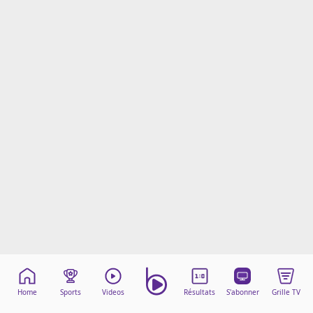
Mentions légales
Cookies
Protection des données
Paramétrer mon consentement
Home
Sports
Videos
Résultats
S'abonner
Grille TV