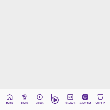
Mentions légales
Cookies
Protection des données
Paramétrer mon consentement
Home
Sports
Videos
Résultats
S'abonner
Grille TV