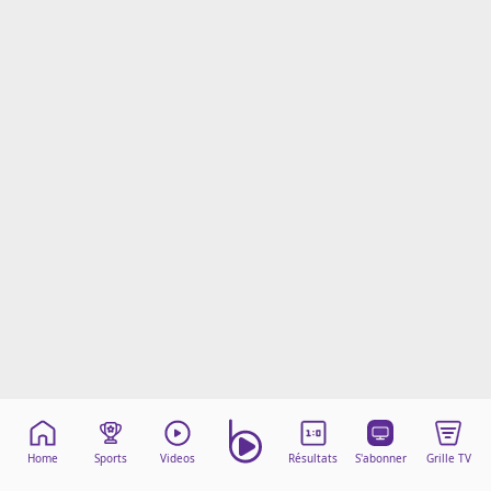
Mentions légales
Cookies
Protection des données
Paramétrer mon consentement
Home
Sports
Videos
Résultats
S'abonner
Grille TV