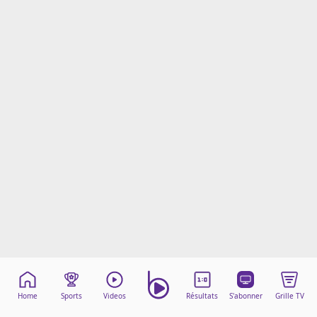
Mentions légales
Cookies
Protection des données
Paramétrer mon consentement
Home
Sports
Videos
Résultats
S'abonner
Grille TV