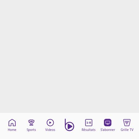
Mentions légales
Cookies
Protection des données
Paramétrer mon consentement
Home
Sports
Videos
Résultats
S'abonner
Grille TV