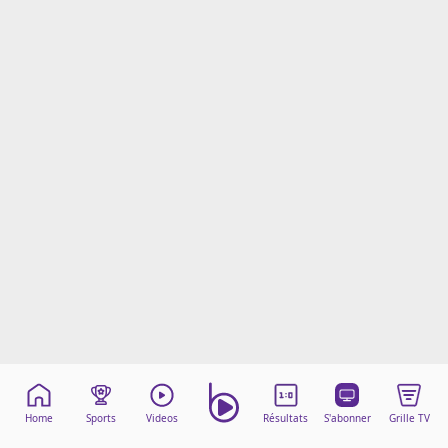
Mentions légales
Cookies
Protection des données
Paramétrer mon consentement
Home
Sports
Videos
Résultats
S'abonner
Grille TV