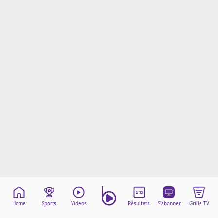
Mentions légales
Cookies
Protection des données
Paramétrer mon consentement
Home
Sports
Videos
Résultats
S'abonner
Grille TV