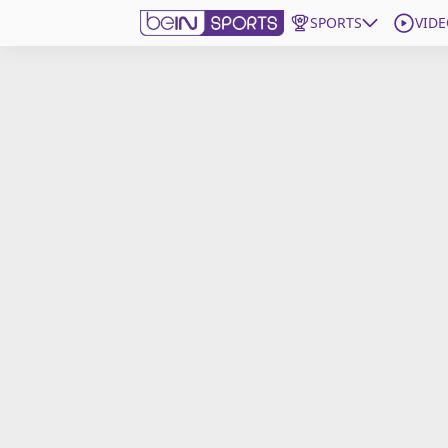
SPORTS
VIDE
beIN SPORTS CONNECT
Edition
France
Replays
Podcasts
En Direct
Gérer les notifications
Contactez nous
Grille TV
beINSPIRED
CGU
Mentions légales