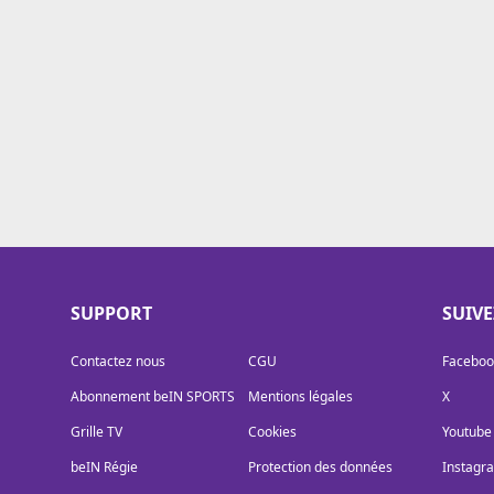
Cookies
Protection des données
Paramétrer mon consentement
SUPPORT
SUIV
Contactez nous
CGU
Faceboo
Abonnement beIN SPORTS
Mentions légales
X
Grille TV
Cookies
Youtube
beIN Régie
Protection des données
Instagr