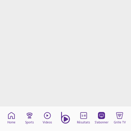
Mentions légales
Cookies
Protection des données
Paramétrer mon consentement
Home
Sports
Videos
Résultats
S'abonner
Grille TV