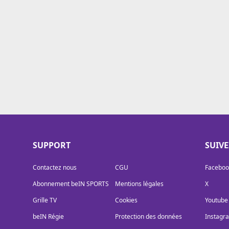
Cookies
Protection des données
Paramétrer mon consentement
SUPPORT
SUIV
Contactez nous
CGU
Faceboo
Abonnement beIN SPORTS
Mentions légales
X
Grille TV
Cookies
Youtube
beIN Régie
Protection des données
Instagr