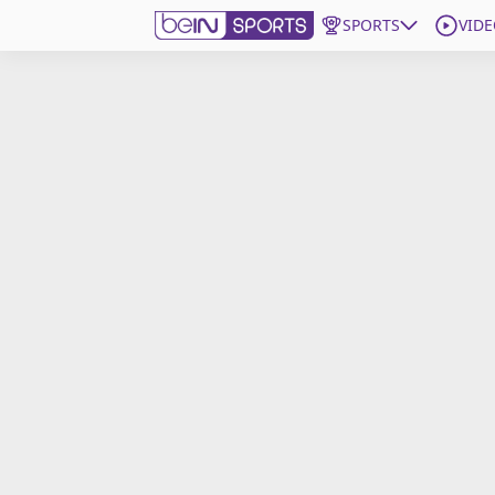
SPORTS
VIDE
beIN SPORTS CONNECT
Edition
France
Replays
Podcasts
En Direct
Gérer les notifications
Contactez nous
Grille TV
beINSPIRED
CGU
Mentions légales