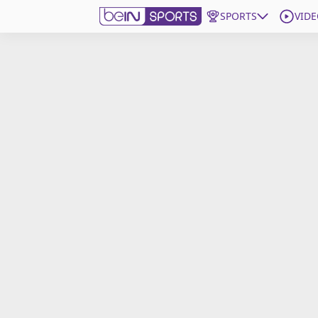
SPORTS
VIDE
beIN SPORTS CONNECT
Edition
France
Replays
Podcasts
En Direct
Gérer les notifications
Contactez nous
Grille TV
beINSPIRED
CGU
Mentions légales