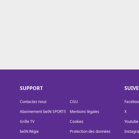
Cookies
Protection des données
Paramétrer mon consentement
SUPPORT
SUIV
Contactez nous
CGU
Faceboo
Abonnement beIN SPORTS
Mentions légales
X
Grille TV
Cookies
Youtube
beIN Régie
Protection des données
Instagr