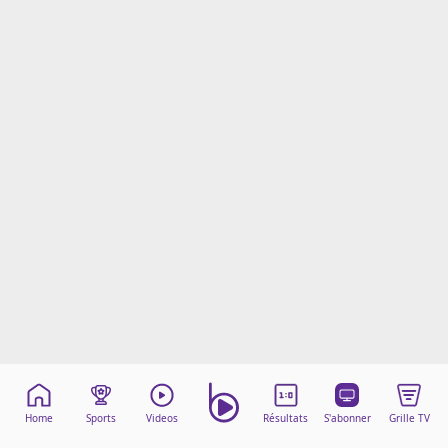
Mentions légales
Cookies
Protection des données
Paramétrer mon consentement
Home
Sports
Videos
Résultats
S'abonner
Grille TV