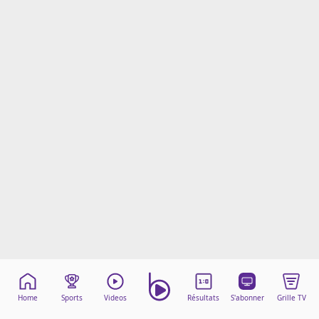
Mentions légales
Cookies
Protection des données
Paramétrer mon consentement
Home
Sports
Videos
Résultats
S'abonner
Grille TV