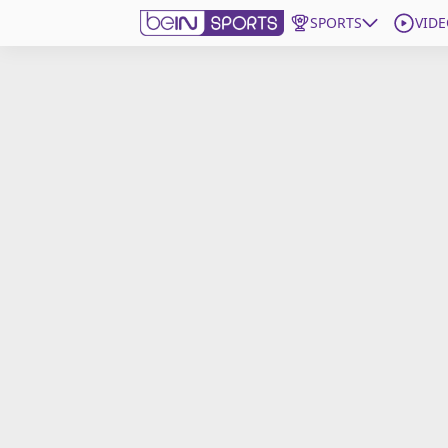
SPORTS
VIDE
beIN SPORTS CONNECT
Edition
France
Replays
Podcasts
En Direct
Gérer les notifications
Contactez nous
Grille TV
beINSPIRED
CGU
Mentions légales