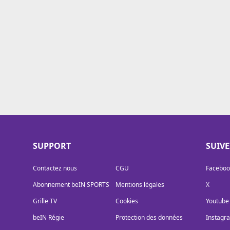
Cookies
Protection des données
Paramétrer mon consentement
SUPPORT
SUIV
Contactez nous
CGU
Faceboo
Abonnement beIN SPORTS
Mentions légales
X
Grille TV
Cookies
Youtube
beIN Régie
Protection des données
Instagr