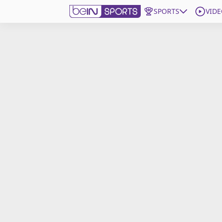
SPORTS
VIDE
beIN SPORTS CONNECT
Edition
France
Replays
Podcasts
En Direct
Gérer les notifications
Contactez nous
Grille TV
beINSPIRED
CGU
Mentions légales