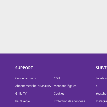
Cookies
Protection des données
Paramétrer mon consentement
SUPPORT
SUIV
Contactez nous
CGU
Faceboo
Abonnement beIN SPORTS
Mentions légales
X
Grille TV
Cookies
Youtube
beIN Régie
Protection des données
Instagr